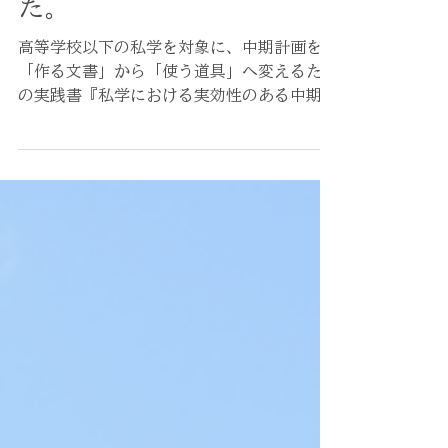
「私学における実効性のあ
る中期計画」を刊行しまし
た。
高等学校以下の私学を対象に、中期計画を
「作る文書」から「使う道具」へ変えるため
の実践書『私学における実効性のある中期計
画』を出版します。財務・組織・教育をつな
ぎ、実践できる中期計画にするための考え方
と実務手順を整理しました。