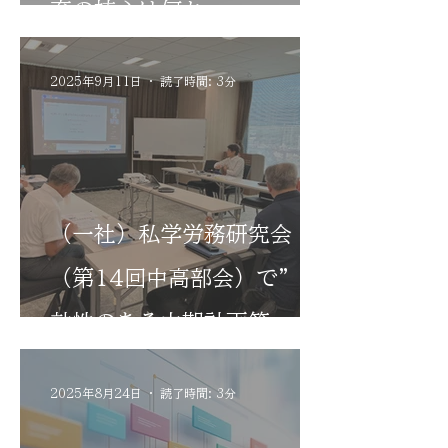
育の核心は何か
2025年9月11日
読了時間: 3分
（一社）私学労務研究会
（第14回中高部会）で”実
効性のある中期計画策
定”について講演と意見交
2025年8月24日
読了時間: 3分
換を行いました。