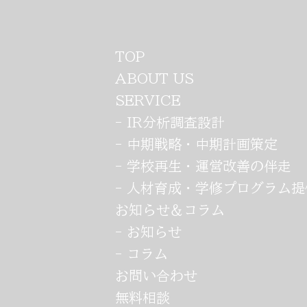
TOP
（一社）私学労務研究会（第
ABOUT US
14回中高部会）で”実効性の
SERVICE
- IR分析調査設計
ある中期計画策定”について
- 中期戦略・中期計画策定
講演と意見交換を行いまし
- 学校再生・運営改善​の伴走
た。
- 人材育成・学修プログラム提
お知らせ＆コラム
- お知らせ
- コラム
お問い合わせ
無料相談