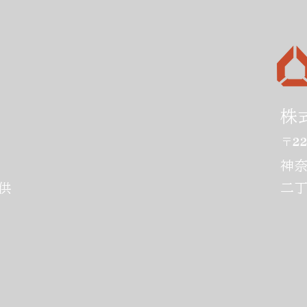
技術経営（MOT）とは何か
松本
～社会実装までの多くの壁を
トレ
株
乗り越える
催し
〒
22
神
二丁
供