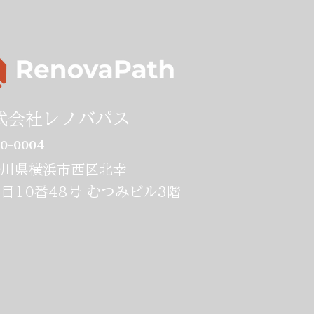
秀峰中等教育学校でアン
プレナーシップ研修を開
式会社レノバパス
ました！
0-0004
奈川県横浜市西区北幸
目10番48号 むつみビル3階